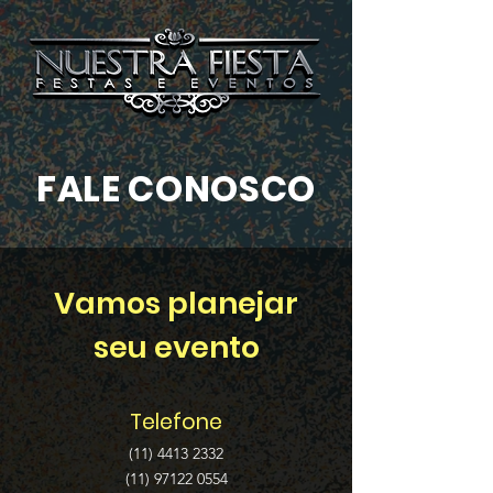
FALE CONOSCO
Vamos planejar
seu evento
Telefone
(11) 4413 2332
(11) 97122 0554